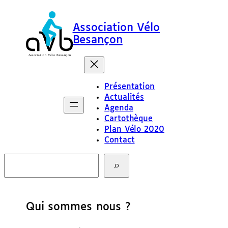
Association Vélo
Besançon
Présentation
Actualités
Agenda
Cartothèque
Plan Vélo 2020
Contact
R
e
c
h
e
Qui sommes nous ?
r
c
h