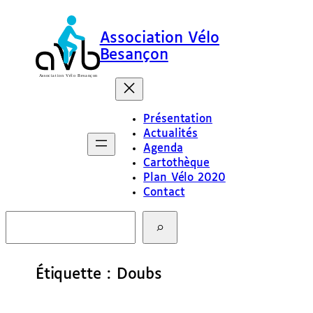
Aller
au
Association Vélo
contenu
Besançon
Présentation
Actualités
Agenda
Cartothèque
Plan Vélo 2020
Contact
R
e
c
h
e
Étiquette :
Doubs
r
c
h