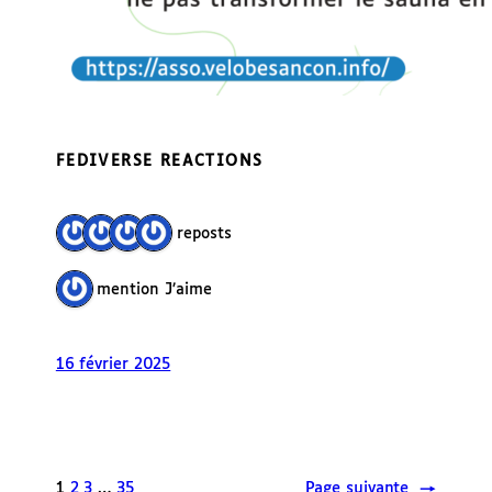
FEDIVERSE REACTIONS
4 reposts
1 mention J’aime
16 février 2025
1
2
3
…
35
Page suivante
→