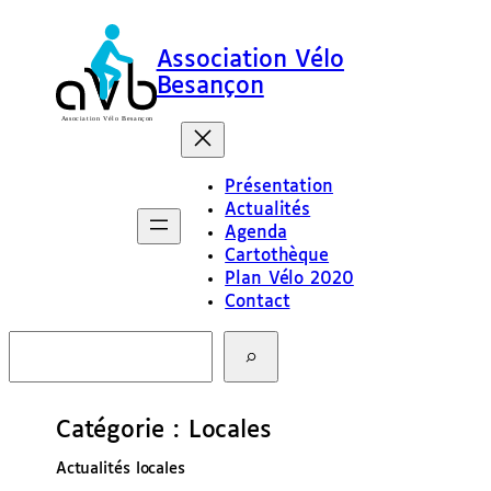
Aller
au
Association Vélo
contenu
Besançon
Présentation
Actualités
Agenda
Cartothèque
Plan Vélo 2020
Contact
R
e
c
h
e
Catégorie :
Locales
r
c
Actualités locales
h