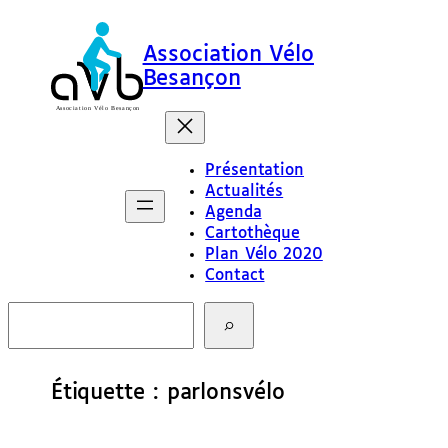
Aller
au
Association Vélo
contenu
Besançon
Présentation
Actualités
Agenda
Cartothèque
Plan Vélo 2020
Contact
R
e
c
h
e
Étiquette :
parlonsvélo
r
c
h