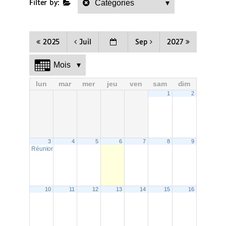
Catégories
▾
Filter by:
e
r
2025
Juil
Sep
2027
Mois
▾
lun
mar
mer
jeu
ven
sam
dim
1
2
3
4
5
6
7
8
9
Réunion CA
@Base des Pratiques
18h15
10
11
12
13
14
15
16