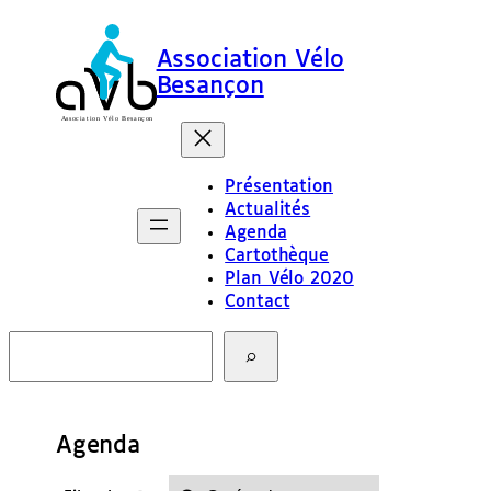
Association Vélo
Besançon
Présentation
Actualités
Agenda
Cartothèque
Plan Vélo 2020
Contact
R
e
c
h
e
Agenda
r
c
h