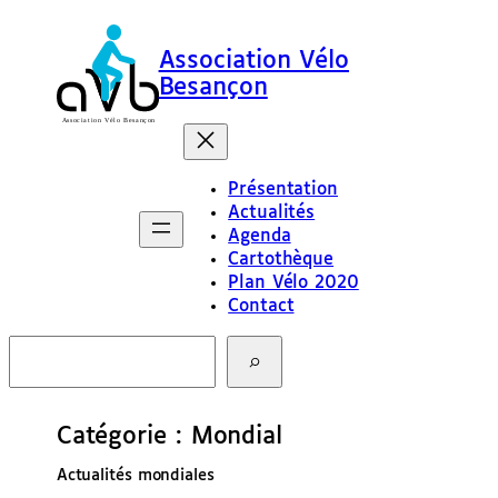
Aller
au
Association Vélo
contenu
Besançon
Présentation
Actualités
Agenda
Cartothèque
Plan Vélo 2020
Contact
R
e
c
h
e
Catégorie :
Mondial
r
c
Actualités mondiales
h