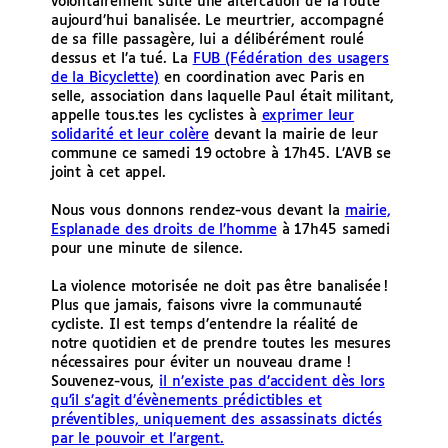
volontairement suite une altercation de la route
aujourd’hui banalisée. Le meurtrier, accompagné
de sa fille passagère, lui a délibérément roulé
dessus et l’a tué. La
FUB (Fédération des usagers
de la Bicyclette)
en coordination avec Paris en
selle, association dans laquelle Paul était militant,
appelle tous.tes les cyclistes à
exprimer leur
solidarité et leur colère
devant la mairie de leur
commune ce samedi 19 octobre à 17h45. L’AVB se
joint à cet appel.
Nous vous donnons rendez-vous devant la
mairie,
Esplanade des droits de l’homme
à 17h45 samedi
pour une minute de silence.
La violence motorisée ne doit pas être banalisée !
Plus que jamais, faisons vivre la communauté
cycliste. Il est temps d’entendre la réalité de
notre quotidien et de prendre toutes les mesures
nécessaires pour éviter un nouveau drame !
Souvenez-vous,
il n’existe pas d’accident dès lors
qu’il s’agit d’évènements prédictibles et
préventibles, uniquement des assassinats dictés
par le pouvoir et l’argent.