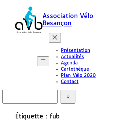
Aller
au
Association Vélo
contenu
Besançon
Présentation
Actualités
Agenda
Cartothèque
Plan Vélo 2020
Contact
R
e
c
h
e
Étiquette :
fub
r
c
h