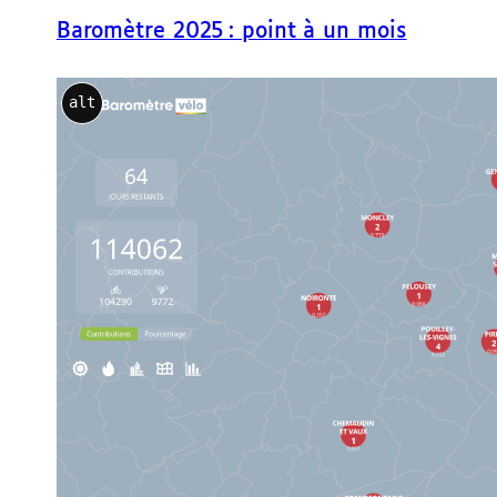
e
Baromètre 2025 : point à un mois
r
alt