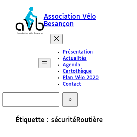
Aller
au
Association Vélo
contenu
Besançon
Présentation
Actualités
Agenda
Cartothèque
Plan Vélo 2020
Contact
R
e
c
h
e
Étiquette :
sécuritéRoutière
r
c
h