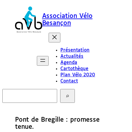
Association Vélo
Besançon
Présentation
Actualités
Agenda
Cartothèque
Plan Vélo 2020
Contact
R
e
c
h
e
Pont de Bregille : promesse
r
c
tenue.
h