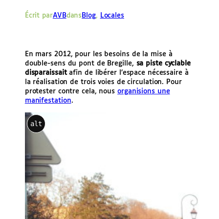
e
Écrit par
AVB
dans
Blog
, 
Locales
r
En mars 2012, pour les besoins de la mise à
double-sens du pont de Bregille,
sa piste cyclable
disparaissait
afin de libérer l’espace nécessaire à
la réalisation de trois voies de circulation. Pour
protester contre cela, nous
organisions une
manifestation
.
alt