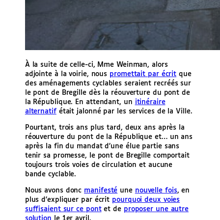
À la suite de celle-ci, Mme Weinman, alors
adjointe à la voirie, nous
promettait par écrit
que
des aménagements cyclables seraient recréés sur
le pont de Bregille dès la réouverture du pont de
la République. En attendant, un
itinéraire
alternatif
était jalonné par les services de la Ville.
Pourtant, trois ans plus tard, deux ans après la
réouverture du pont de la République et… un ans
après la fin du mandat d’une élue partie sans
tenir sa promesse, le pont de Bregille comportait
toujours trois voies de circulation et aucune
bande cyclable.
Nous avons donc
manifesté
une
nouvelle fois
, en
plus d’expliquer par écrit
pourquoi deux voies
suffisaient sur ce pont
et de
proposer une autre
solution
le 1er avril.