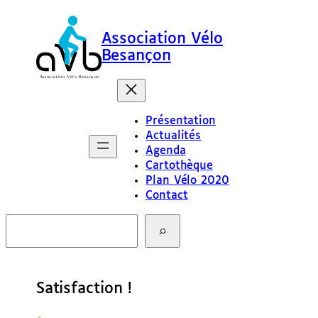
Association Vélo
Besançon
Présentation
Actualités
Agenda
Cartothèque
Plan Vélo 2020
Contact
R
e
c
h
e
Satisfaction !
r
c
h