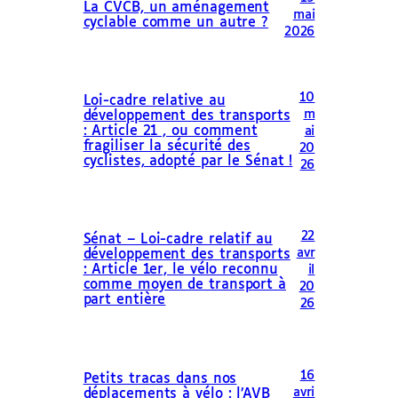
La CVCB, un aménagement
mai
cyclable comme un autre ?
2026
10
Loi-cadre relative au
m
développement des transports
: Article 21 , ou comment
ai
fragiliser la sécurité des
20
cyclistes, adopté par le Sénat !
26
22
Sénat – Loi-cadre relatif au
avr
développement des transports
: Article 1er, le vélo reconnu
il
comme moyen de transport à
20
part entière
26
16
Petits tracas dans nos
avri
déplacements à vélo : l’AVB