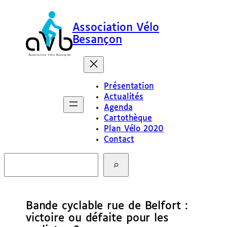
Association Vélo
Besançon
Présentation
Actualités
Agenda
Cartothèque
Plan Vélo 2020
Contact
R
e
c
h
e
Bande cyclable rue de Belfort :
r
c
victoire ou défaite pour les
h