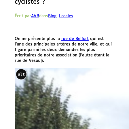
cyclistes ?
e
r
Écrit par
AVB
dans
Blog
, 
Locales
On ne présente plus la
rue de Belfort
qui est
l’une des principales artères de notre ville, et qui
figure parmi les deux demandes les plus
prioritaires de notre association (l’autre étant la
rue de Vesoul).
alt