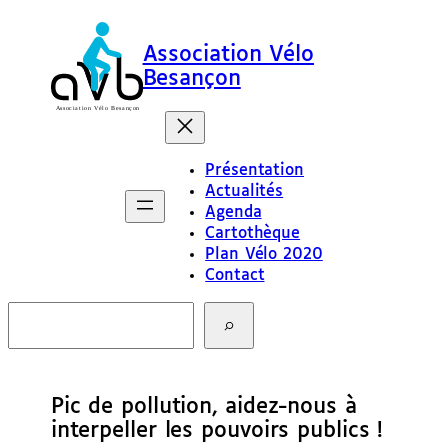
Association Vélo
Besançon
Présentation
Actualités
Agenda
Cartothèque
Plan Vélo 2020
Contact
R
e
c
h
e
Pic de pollution, aidez-nous à
r
c
interpeller les pouvoirs publics !
h