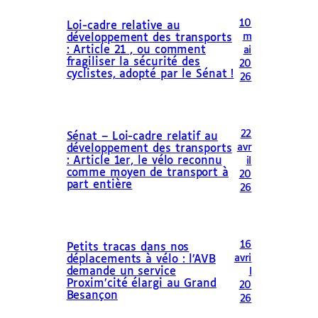
10
Loi-cadre relative au
m
développement des transports
: Article 21 , ou comment
ai
fragiliser la sécurité des
20
cyclistes, adopté par le Sénat !
26
22
Sénat – Loi-cadre relatif au
avr
développement des transports
: Article 1er, le vélo reconnu
il
comme moyen de transport à
20
part entière
26
16
Petits tracas dans nos
avri
déplacements à vélo : l’AVB
demande un service
l
Proxim’cité élargi au Grand
20
Besançon
26