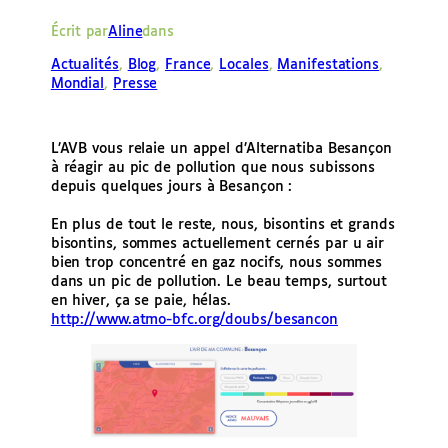
e
Écrit par
Aline
dans
r
Actualités
, 
Blog
, 
France
, 
Locales
, 
Manifestations
, 
Mondial
, 
Presse
L’AVB vous relaie un appel d’Alternatiba Besançon
à réagir au pic de pollution que nous subissons
depuis quelques jours à Besançon :
En plus de tout le reste, nous, bisontins et grands
bisontins, sommes actuellement cernés par u air
bien trop concentré en gaz nocifs, nous sommes
dans un pic de pollution. Le beau temps, surtout
en hiver, ça se paie, hélas.
http://www.atmo-bfc.org/doubs/besancon