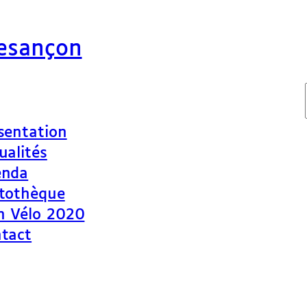
Besançon
sentation
ualités
enda
tothèque
n Vélo 2020
tact