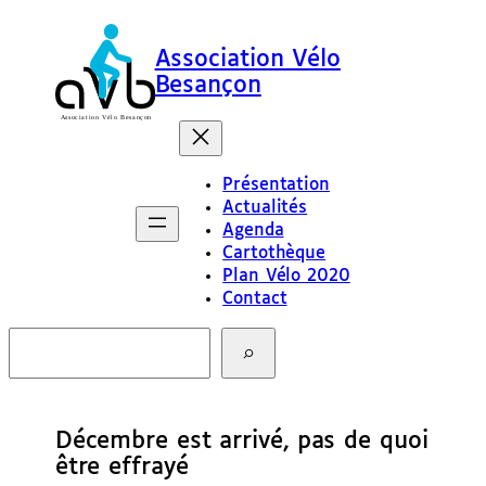
Association Vélo
Besançon
Présentation
Actualités
Agenda
Cartothèque
Plan Vélo 2020
Contact
R
e
c
h
e
Décembre est arrivé, pas de quoi
r
c
être effrayé
h