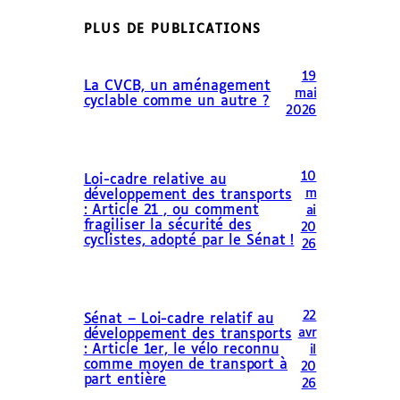
PLUS DE PUBLICATIONS
19
La CVCB, un aménagement
mai
cyclable comme un autre ?
2026
10
Loi-cadre relative au
m
développement des transports
: Article 21 , ou comment
ai
fragiliser la sécurité des
20
cyclistes, adopté par le Sénat !
26
22
Sénat – Loi-cadre relatif au
avr
développement des transports
: Article 1er, le vélo reconnu
il
comme moyen de transport à
20
part entière
26