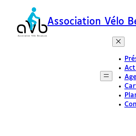
Association Vélo 
Pré
Act
Ag
Car
Pla
Con