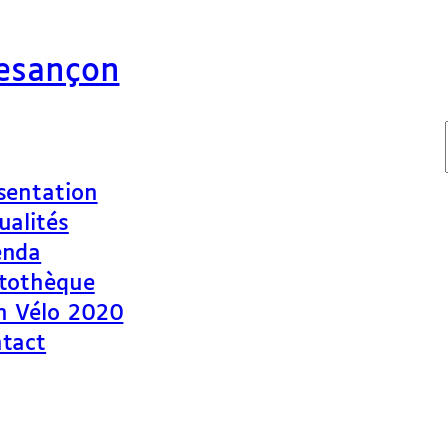
Besançon
sentation
ualités
enda
tothèque
n Vélo 2020
tact