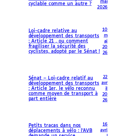
mai
cyclable comme un autre ?
2026
10
Loi-cadre relative au
m
développement des transports
: Article 21 , ou comment
ai
fragiliser la sécurité des
20
cyclistes, adopté par le Sénat !
26
22
Sénat – Loi-cadre relatif au
avr
développement des transports
: Article 1er, le vélo reconnu
il
comme moyen de transport à
20
part entière
26
16
Petits tracas dans nos
avri
déplacements à vélo : l’AVB