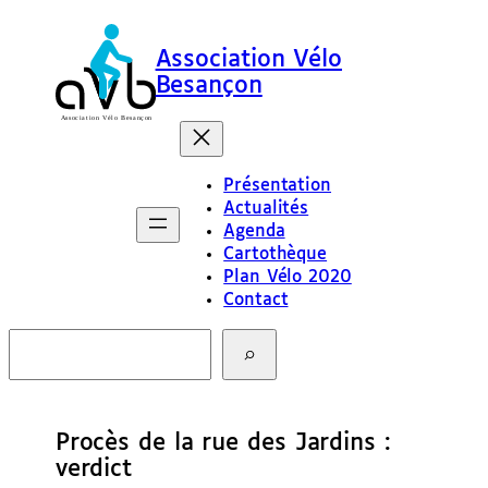
Association Vélo
Besançon
Présentation
Actualités
Agenda
Cartothèque
Plan Vélo 2020
Contact
R
e
c
h
e
Procès de la rue des Jardins :
r
c
verdict
h