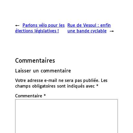
←
Parlons vélo pour les
Rue de Vesoul : enfin
élections législatives !
une bande cyclable
→
Commentaires
Laisser un commentaire
Votre adresse e-mail ne sera pas publiée.
Les
champs obligatoires sont indiqués avec
*
Commentaire
*