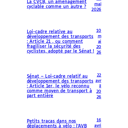
La CVCB, un aménagement
mai
cyclable comme un autre ?
2026
10
Loi-cadre relative au
m
développement des transports
: Article 21 , ou comment
ai
fragiliser la sécurité des
20
cyclistes, adopté par le Sénat !
26
22
Sénat – Loi-cadre relatif au
avr
développement des transports
: Article 1er, le vélo reconnu
il
comme moyen de transport à
20
part entière
26
16
Petits tracas dans nos
avri
déplacements à vélo : l’AVB