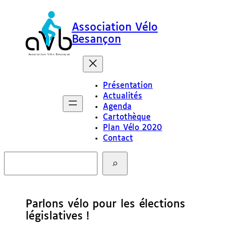
Association Vélo
Besançon
Présentation
Actualités
Agenda
Cartothèque
Plan Vélo 2020
Contact
R
e
c
h
e
Parlons vélo pour les élections
r
c
législatives !
h