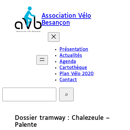
Association Vélo
Besançon
Présentation
Actualités
Agenda
Cartothèque
Plan Vélo 2020
Contact
R
e
c
h
e
Dossier tramway : Chalezeule –
r
c
Palente
h