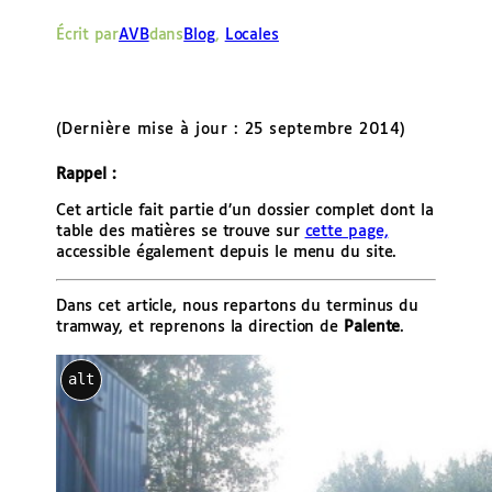
e
Écrit par
AVB
dans
Blog
, 
Locales
r
(Dernière mise à jour : 25 septembre 2014)
Rappel :
Cet article fait partie d’un dossier complet dont la
table des matières se trouve sur
cette page,
accessible également depuis le menu du site.
Dans cet article, nous repartons du terminus du
tramway, et reprenons la direction de
Palente
.
alt