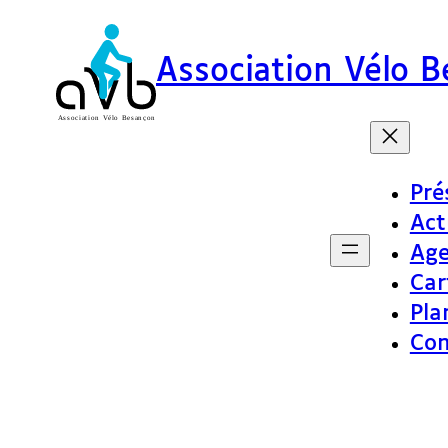
Association Vélo 
Pré
Act
Ag
Car
Pla
Con