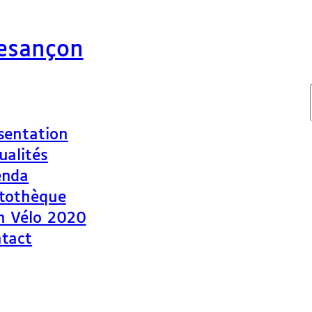
Besançon
sentation
ualités
enda
tothèque
n Vélo 2020
tact