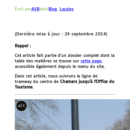
e
Écrit par
AVB
dans
Blog
, 
Locales
r
(Dernière mise à jour : 24 septembre 2014)
Rappel :
Cet article fait partie d’un dossier complet dont la
table des matières se trouve sur
cette page
,
accessible également depuis le menu du site.
Dans cet article, nous suivrons la ligne de
tramway du centre de
Chamars
jusqu’à l’Office du
Tourisme
.
alt