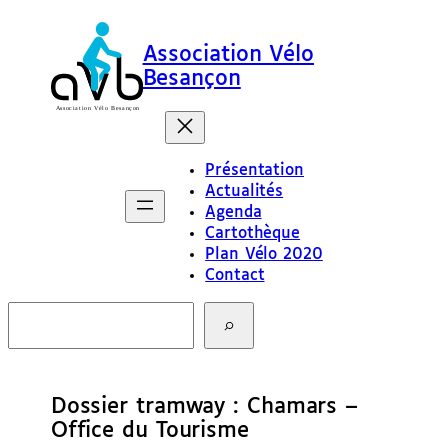
Association Vélo
Besançon
Présentation
Actualités
Agenda
Cartothèque
Plan Vélo 2020
Contact
R
e
c
h
e
Dossier tramway : Chamars –
r
c
Office du Tourisme
h