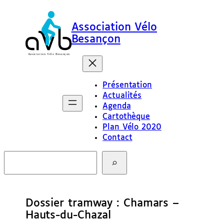
Association Vélo
Besançon
Présentation
Actualités
Agenda
Cartothèque
Plan Vélo 2020
Contact
R
e
c
h
e
Dossier tramway : Chamars –
r
c
Hauts-du-Chazal
h