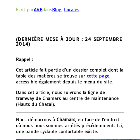
e
Écrit par
AVB
dans
Blog
, 
Locales
r
(DERNIÈRE MISE À JOUR : 24 SEPTEMBRE
2014)
Rappel :
Cet article fait partie d’un dossier complet dont la
table des matières se trouve sur
cette page,
accessible également depuis le menu du site.
Dans cet article, nous suivrons la ligne de
tramway de Chamars au centre de maintenance
(Hauts du Chazal).
Nous démarrons à
Chamars
, en face de l’endroit
où nous nous sommes arrêtés précédemment. Ici,
une bande cyclable confortable existe.