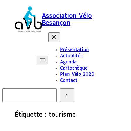
Aller
au
Association Vélo
contenu
Besançon
Présentation
Actualités
Agenda
Cartothèque
Plan Vélo 2020
Contact
R
e
c
h
e
Étiquette :
tourisme
r
c
h