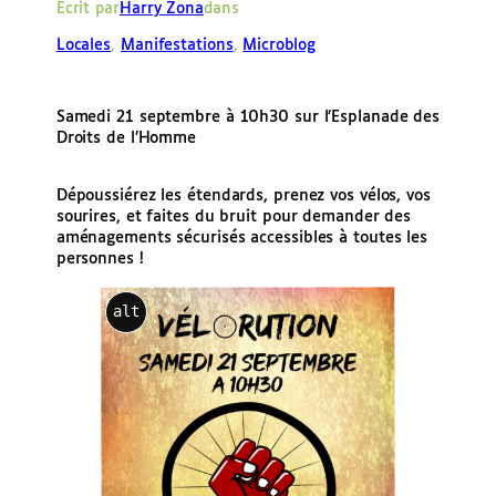
Écrit par
Harry Zona
dans
e
r
Locales
, 
Manifestations
, 
Microblog
Samedi 21 septembre à 10h30 sur l’Esplanade des
Droits de l’Homme
Dépoussiérez les étendards, prenez vos vélos, vos
sourires, et faites du bruit pour demander des
aménagements sécurisés accessibles à toutes les
personnes !
alt