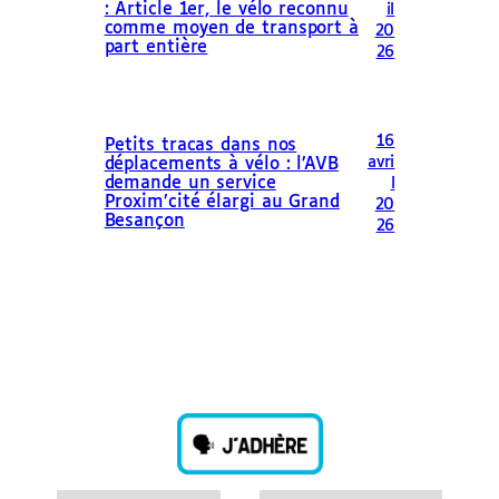
: Article 1er, le vélo reconnu
il
comme moyen de transport à
20
part entière
26
16
Petits tracas dans nos
avri
déplacements à vélo : l’AVB
demande un service
l
Proxim’cité élargi au Grand
20
Besançon
26