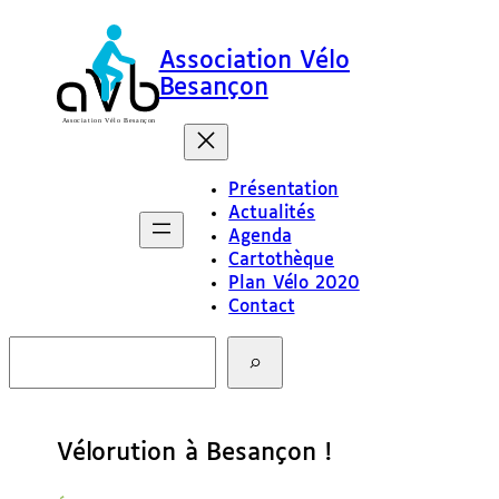
Association Vélo
Besançon
Présentation
Actualités
Agenda
Cartothèque
Plan Vélo 2020
Contact
R
e
c
h
e
Vélorution à Besançon !
r
c
h