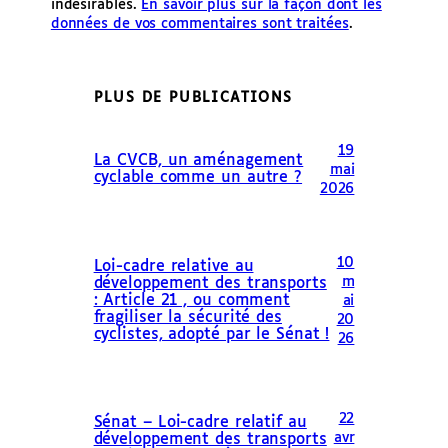
indésirables.
En savoir plus sur la façon dont les
données de vos commentaires sont traitées
.
PLUS DE PUBLICATIONS
19
La CVCB, un aménagement
mai
cyclable comme un autre ?
2026
10
Loi-cadre relative au
m
développement des transports
: Article 21 , ou comment
ai
fragiliser la sécurité des
20
cyclistes, adopté par le Sénat !
26
22
Sénat – Loi-cadre relatif au
avr
développement des transports