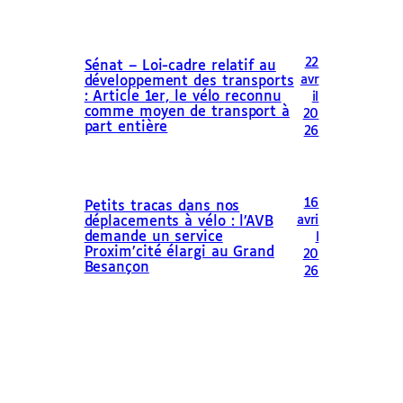
22
Sénat – Loi-cadre relatif au
avr
développement des transports
: Article 1er, le vélo reconnu
il
comme moyen de transport à
20
part entière
26
16
Petits tracas dans nos
avri
déplacements à vélo : l’AVB
demande un service
l
Proxim’cité élargi au Grand
20
Besançon
26