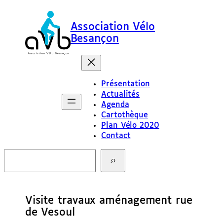
Association Vélo
Besançon
Présentation
Actualités
Agenda
Cartothèque
Plan Vélo 2020
Contact
R
e
c
h
e
Visite travaux aménagement rue
r
c
de Vesoul
h