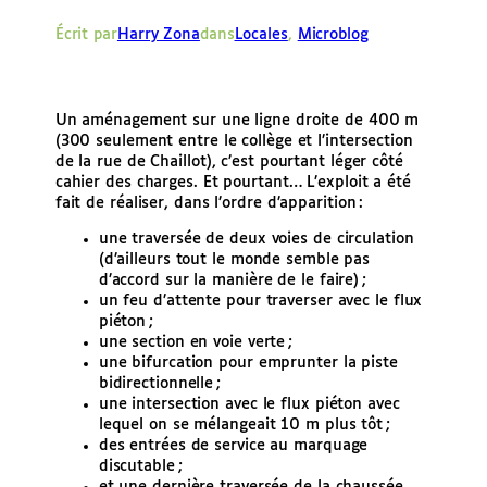
e
Écrit par
Harry Zona
dans
Locales
, 
Microblog
r
Un aménagement sur une ligne droite de 400 m
(300 seulement entre le collège et l’intersection
de la rue de Chaillot), c’est pourtant léger côté
cahier des charges. Et pourtant… L’exploit a été
fait de réaliser, dans l’ordre d’apparition :
une traversée de deux voies de circulation
(d’ailleurs tout le monde semble pas
d’accord sur la manière de le faire) ;
un feu d’attente pour traverser avec le flux
piéton ;
une section en voie verte ;
une bifurcation pour emprunter la piste
bidirectionnelle ;
une intersection avec le flux piéton avec
lequel on se mélangeait 10 m plus tôt ;
des entrées de service au marquage
discutable ;