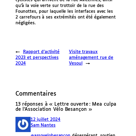
cyclistes qui arrivent de la rue Avicennes, ainsi
qu’à la voie verte sur trottoir de la rue des
Founottes, pour laquelle les interfaces avec les
2 carrefours à ses extrémités ont été également
négligées.
←
Rapport d’activité
Visite travaux
2023 et perspectives
aménagement rue de
2024
Vesoul
→
Commentaires
13 réponses à « Lettre ouverte : Mea culpa
de l’Association Vélo Besançon »
12 juillet 2024
Sam Nantes
@assovelobesancon
désespérant, soutien