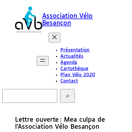
Association Vélo
Besançon
Présentation
Actualités
Agenda
Cartothèque
Plan Vélo 2020
Contact
R
e
c
h
e
Lettre ouverte : Mea culpa de
r
c
l’Association Vélo Besançon
h