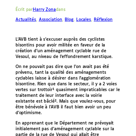
e
Écrit par
Harry Zona
dans
r
Actualités
, 
Association
, 
Blog
, 
Locales
, 
Réflexion
L’AVB tient à s’excuser auprès des cyclistes
bisontins pour avoir militée en faveur de la
création d’un aménagement cyclable rue de
Vesoul, au niveau de l’effondrement karstique.
On ne pouvait pas dire que l’on avait pas été
prévenu, tant la qualité des aménagements
cyclables laisse à désirer dans l’agglomération
bisontine. Rien que dans le secteur, il y a 2 voies
vertes sur trottoir¹ quasiment impraticables car le
traitement de leur interface avec la voirie
existante est bâclé². Mais que voulez-vous, pour
être bénévole à l’AVB il faut bien avoir un peu
d’optimisme.
En apprenant que le Département ne prévoyait
initialement pas d’aménagement cyclable sur la
partie de la rue de Vesoul qui allait être