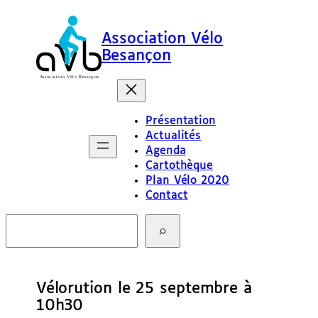
Association Vélo
Besançon
Présentation
Actualités
Agenda
Cartothèque
Plan Vélo 2020
Contact
R
e
c
h
e
Vélorution le 25 septembre à
r
c
10h30
h