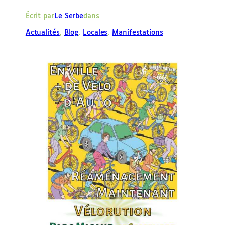
e
Écrit par
Le Serbe
dans
r
Actualités
, 
Blog
, 
Locales
, 
Manifestations