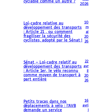
cyclable comme un autre ?
2026
10
Loi-cadre relative au
m
développement des transports
: Article 21 , ou comment
ai
fragiliser la sécurité des
20
cyclistes, adopté par le Sénat !
26
22
Sénat – Loi-cadre relatif au
avr
développement des transports
: Article 1er, le vélo reconnu
il
comme moyen de transport à
20
part entière
26
16
Petits tracas dans nos
avri
déplacements à vélo : l’AVB
demande un service
l