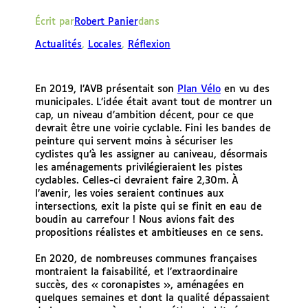
e
Écrit par
Robert Panier
dans
r
Actualités
, 
Locales
, 
Réflexion
En 2019, l’AVB présentait son
Plan Vélo
en vu des
municipales. L’idée était avant tout de montrer un
cap, un niveau d’ambition décent, pour ce que
devrait être une voirie cyclable. Fini les bandes de
peinture qui servent moins à sécuriser les
cyclistes qu’à les assigner au caniveau, désormais
les aménagements privilégieraient les pistes
cyclables. Celles-ci devraient faire 2,30m. À
l’avenir, les voies seraient continues aux
intersections, exit la piste qui se finit en eau de
boudin au carrefour ! Nous avions fait des
propositions réalistes et ambitieuses en ce sens.
En 2020, de nombreuses communes françaises
montraient la faisabilité, et l’extraordinaire
succès, des « coronapistes », aménagées en
quelques semaines et dont la qualité dépassaient