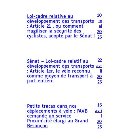
10
Loi-cadre relative au
m
développement des transports
: Article 21 , ou comment
ai
fragiliser la sécurité des
20
cyclistes, adopté par le Sénat !
26
22
Sénat – Loi-cadre relatif au
avr
développement des transports
: Article 1er, le vélo reconnu
il
comme moyen de transport à
20
part entière
26
16
Petits tracas dans nos
avri
déplacements à vélo : l’AVB
demande un service
l
Proxim’cité élargi au Grand
20
Besançon
26