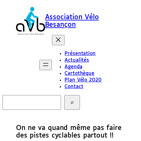
Association Vélo
Besançon
Présentation
Actualités
Agenda
Cartothèque
Plan Vélo 2020
Contact
R
e
c
h
e
On ne va quand même pas faire
r
c
des pistes cyclables partout !!
h