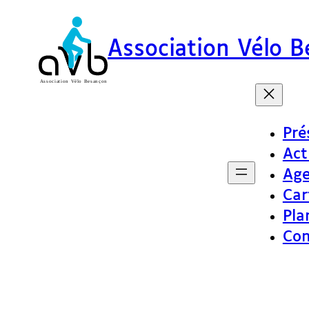
Association Vélo 
Pré
Act
Ag
Car
Pla
Con