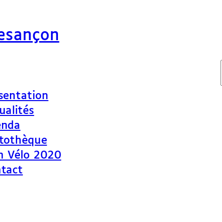
Besançon
sentation
ualités
enda
tothèque
n Vélo 2020
tact