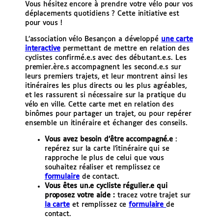
Vous hésitez encore à prendre votre vélo pour vos
e
déplacements quotidiens ? Cette initiative est
r
pour vous !
L’association vélo Besançon a développé
une carte
interactive
permettant de mettre en relation des
cyclistes confirmé.e.s avec des débutant.e.s. Les
premier.ère.s accompagnent les second.e.s sur
leurs premiers trajets, et leur montrent ainsi les
itinéraires les plus directs ou les plus agréables,
et les rassurent si nécessaire sur la pratique du
vélo en ville. Cette carte met en relation des
binômes pour partager un trajet, ou pour repérer
ensemble un itinéraire et échanger des conseils.
Vous avez besoin d’être accompagné.e
:
repérez sur la carte l’itinéraire qui se
rapproche le plus de celui que vous
souhaitez réaliser et remplissez ce
formulaire
de contact.
Vous êtes un.e cycliste régulier.e qui
proposez votre aide :
tracez votre trajet sur
la carte
et remplissez ce
formulaire
de
contact.