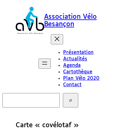
Association Vélo
Besançon
Présentation
Actualités
Agenda
Cartothèque
Plan Vélo 2020
Contact
R
e
c
h
e
Carte « covélotaf »
r
c
h