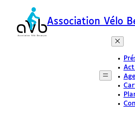
Association Vélo 
Pré
Act
Ag
Car
Pla
Con