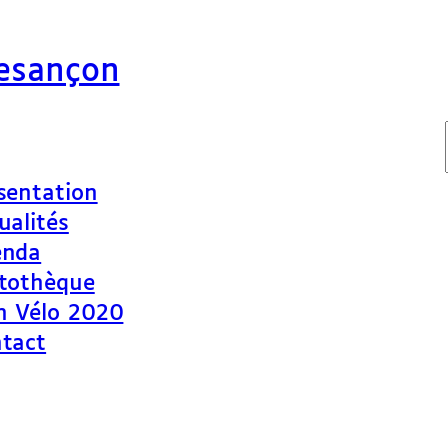
Besançon
sentation
ualités
enda
tothèque
n Vélo 2020
tact