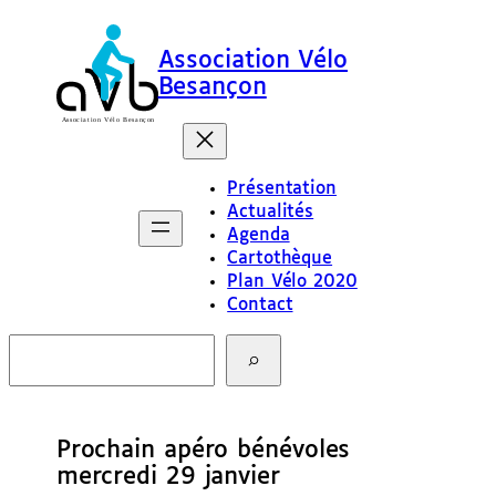
Association Vélo
Besançon
Présentation
Actualités
Agenda
Cartothèque
Plan Vélo 2020
Contact
R
e
c
h
e
Prochain apéro bénévoles
r
c
mercredi 29 janvier
h