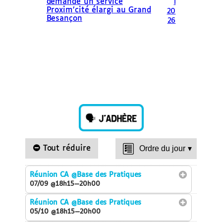
demande un service
l
Proxim’cité élargi au Grand
20
Besançon
26
Tout réduire
Ordre du jour
▾
Réunion CA
@Base des Pratiques
07/09 @18h15—20h00
Réunion CA
@Base des Pratiques
05/10 @18h15—20h00