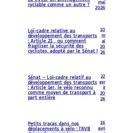
mai
cyclable comme un autre ?
2026
10
Loi-cadre relative au
m
développement des transports
: Article 21 , ou comment
ai
fragiliser la sécurité des
20
cyclistes, adopté par le Sénat !
26
22
Sénat – Loi-cadre relatif au
avr
développement des transports
: Article 1er, le vélo reconnu
il
comme moyen de transport à
20
part entière
26
16
Petits tracas dans nos
avri
déplacements à vélo : l’AVB