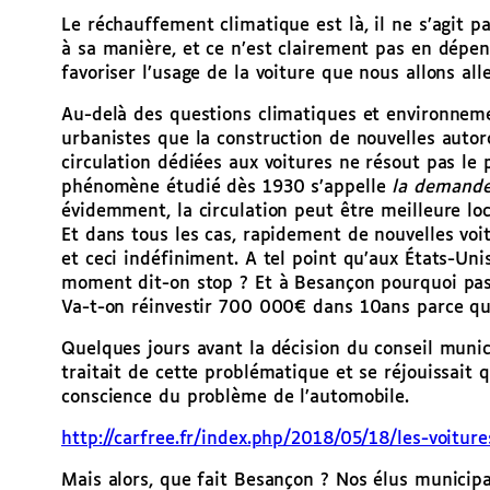
Le réchauffement climatique est là, il ne s’agit p
à sa manière, et ce n’est clairement pas en dép
favoriser l’usage de la voiture que nous allons all
Au-delà des questions climatiques et environneme
urbanistes que la construction de nouvelles auto
circulation dédiées aux voitures ne résout pas 
phénomène étudié dès 1930 s’appelle
la demande 
évidemment, la circulation peut être meilleure lo
Et dans tous les cas, rapidement de nouvelles voi
et ceci indéfiniment. A tel point qu’aux États-Uni
moment dit-on stop ? Et à Besançon pourquoi pas 3
Va-t-on réinvestir 700 000€ dans 10ans parce qu
Quelques jours avant la décision du conseil muni
traitait de cette problématique et se réjouissait
conscience du problème de l’automobile.
http://carfree.fr/index.php/2018/05/18/les-voitur
Mais alors, que fait Besançon ? Nos élus municip