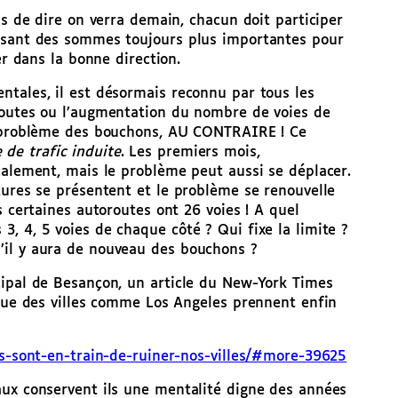
as de dire on verra demain, chacun doit participer
ensant des sommes toujours plus importantes pour
er dans la bonne direction.
ntales, il est désormais reconnu par tous les
routes ou l’augmentation du nombre de voies de
le problème des bouchons, AU CONTRAIRE ! Ce
de trafic induite
. Les premiers mois,
calement, mais le problème peut aussi se déplacer.
tures se présentent et le problème se renouvelle
s certaines autoroutes ont 26 voies ! A quel
, 4, 5 voies de chaque côté ? Qui fixe la limite ?
’il y aura de nouveau des bouchons ?
cipal de Besançon, un article du New-York Times
 que des villes comme Los Angeles prennent enfin
es-sont-en-train-de-ruiner-nos-villes/#more-39625
aux conservent ils une mentalité digne des années