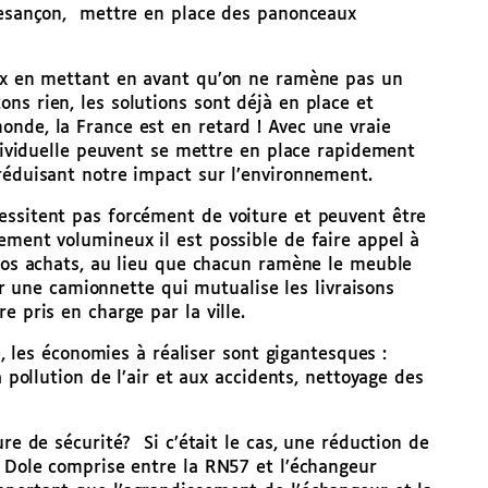
 Besançon, mettre en place des panonceaux
oix en mettant en avant qu’on ne ramène pas un
ns rien, les solutions sont déjà en place et
nde, la France est en retard ! Avec une vraie
ndividuelle peuvent se mettre en place rapidement
réduisant notre impact sur l’environnement.
essitent pas forcément de voiture et peuvent être
ement volumineux il est possible de faire appel à
gros achats, au lieu que chacun ramène le meuble
 par une camionnette qui mutualise les livraisons
e pris en charge par la ville.
le, les économies à réaliser sont gigantesques :
a pollution de l’air et aux accidents, nettoyage des
ure de sécurité? Si c’était le cas, une réduction de
e Dole comprise entre la RN57 et l’échangeur