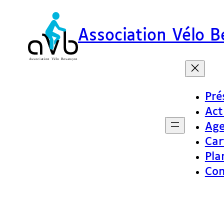
Association Vélo 
Pré
Act
Ag
Car
Pla
Con