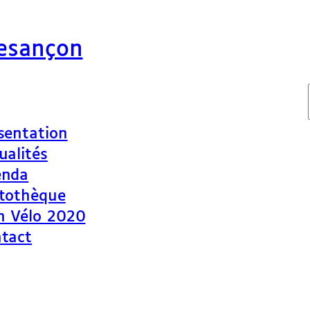
Besançon
sentation
ualités
enda
tothèque
n Vélo 2020
tact