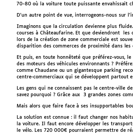
70-80 où la voiture toute puissante envahissait c
D’un autre point de vue, interrogeons-nous sur l’
Imaginons que la circulation devienne plus fluide
courses à Châteaufarine. Et que deviendront les 
lors de la création de zone commerciale est souven
disparition des commerces de proximité dans les c
Et puis, en toute honnêteté que préférez-vous, le
des moteurs des véhicules environnants ? Préférez-
comme Chaudane ou un gigantesque parking recou
centre-commerciaux qui se développent partout en
Les gens qui ne connaissent pas le centre-ville de
savez pourquoi ? Grâce aux 3 grandes zones commer
Mais alors que faire face à ses insupportables bo
La solution est connue : il faut changer nos habi
la voiture. Il faut encore développer les transpo
le vélo. Les 720 000€ pourraient permettre de réa