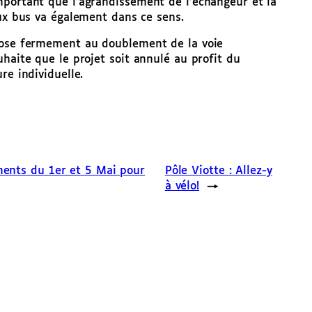
mportant que l’agrandissement de l’échangeur et la
aux bus va également dans ce sens.
ppose fermement au doublement de la voie
haite que le projet soit annulé au profit du
re individuelle.
ments du 1er et 5 Mai pour
Pôle Viotte : Allez-y
à vélo!
→