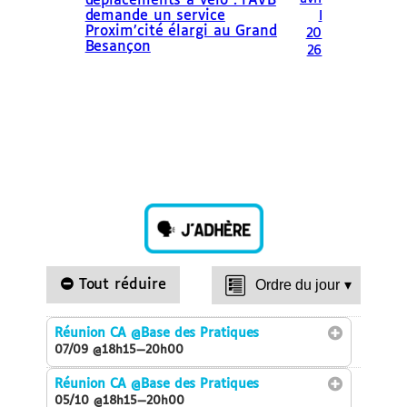
déplacements à vélo : l’AVB
demande un service
l
Proxim’cité élargi au Grand
20
Besançon
26
Tout réduire
Ordre du jour
▾
Réunion CA
@Base des Pratiques
07/09 @18h15—20h00
Réunion CA
@Base des Pratiques
05/10 @18h15—20h00