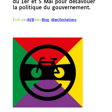
du 1er et 5 Mai pour désavouer
e
la politique du gouvernement.
r
Écrit par
AVB
dans
Blog
, 
Manifestations