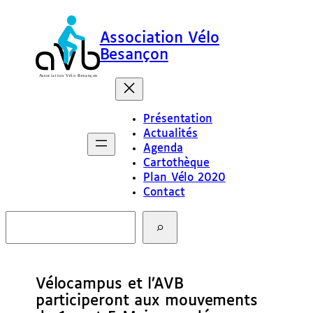
Association Vélo
Besançon
Présentation
Actualités
Agenda
Cartothèque
Plan Vélo 2020
Contact
R
e
c
h
e
Vélocampus et l’AVB
r
c
participeront aux mouvements
h