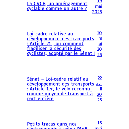
19
La CVCB, un aménagement
mai
cyclable comme un autre ?
2026
10
Loi-cadre relative au
m
développement des transports
: Article 21 , ou comment
ai
fragiliser la sécurité des
20
cyclistes, adopté par le Sénat !
26
22
Sénat – Loi-cadre relatif au
avr
développement des transports
: Article 1er, le vélo reconnu
il
comme moyen de transport à
20
part entière
26
16
Petits tracas dans nos
avri