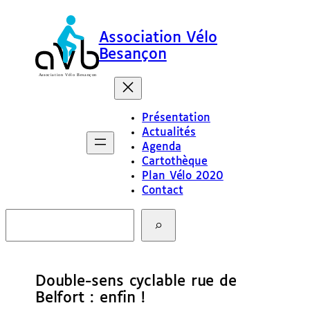
Association Vélo
Besançon
Présentation
Actualités
Agenda
Cartothèque
Plan Vélo 2020
Contact
R
e
c
h
e
Double-sens cyclable rue de
r
c
Belfort : enfin !
h