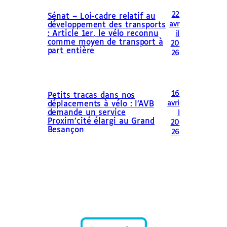
22
Sénat – Loi-cadre relatif au
avr
développement des transports
: Article 1er, le vélo reconnu
il
comme moyen de transport à
20
part entière
26
16
Petits tracas dans nos
avri
déplacements à vélo : l’AVB
demande un service
l
Proxim’cité élargi au Grand
20
Besançon
26