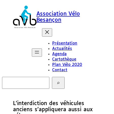
Association Vélo
Besançon
Présentation
Actualités
Agenda
Cartothèque
Plan Vélo 2020
Contact
R
e
c
h
e
L’interdiction des véhicules
r
c
anciens s’appliquera aussi aux
h