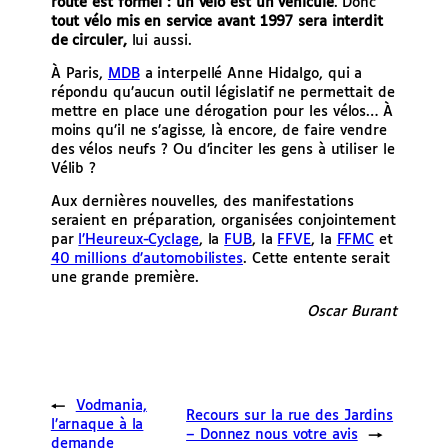
route est formel : un vélo est un véhicule
. Donc
tout vélo mis en service avant 1997 sera interdit
de circuler,
lui aussi.
À Paris,
MDB
a interpellé Anne Hidalgo, qui a
répondu qu’aucun outil législatif ne permettait de
mettre en place une dérogation pour les vélos… À
moins qu’il ne s’agisse, là encore, de faire vendre
des vélos neufs ? Ou d’inciter les gens à utiliser le
Vélib ?
Aux dernières nouvelles, des manifestations
seraient en préparation, organisées conjointement
par
l’Heureux-Cyclage
, la
FUB
, la
FFVE
, la
FFMC
et
40 millions d’automobilistes
. Cette entente serait
une grande première.
Oscar Burant
←
Vodmania,
Recours sur la rue des Jardins
l’arnaque à la
– Donnez nous votre avis
→
demande