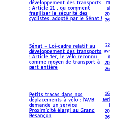
m
développement des transports
: Article 21 , ou comment
ai
fragiliser la sécurité des
20
cyclistes, adopté par le Sénat !
26
22
Sénat – Loi-cadre relatif au
avr
développement des transports
: Article 1er, le vélo reconnu
il
comme moyen de transport à
20
part entière
26
16
Petits tracas dans nos
avri
déplacements à vélo : l’AVB
demande un service
l
Proxim’cité élargi au Grand
20
Besançon
26