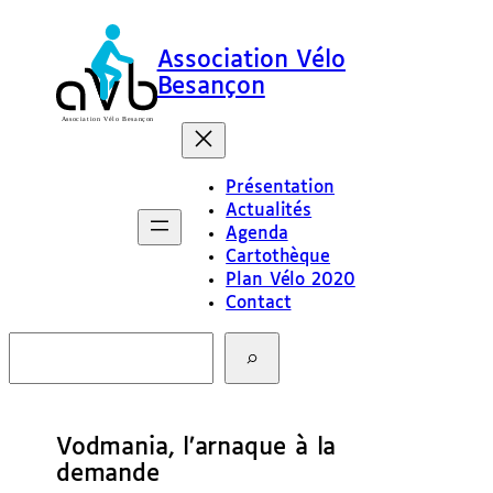
Association Vélo
Besançon
Présentation
Actualités
Agenda
Cartothèque
Plan Vélo 2020
Contact
R
e
c
h
e
Vodmania, l’arnaque à la
r
c
demande
h