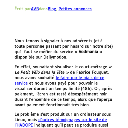
e
Écrit par
AVB
dans
Blog
, 
Petites annonces
r
Nous tenons à signaler à nos adhérents (et à
toute personne passant par hasard sur notre site)
qu’il faut se méfier du service «
Vodmania
»
disponible sur Dailymotion.
En effet, souhaitant visualiser le court-métrage
«
Le Petit Vélo dans la Tête »
de Fabrice Fouquet,
nous avons souhaité
le faire par le biais de ce
service
et nous avons payé pour pouvoir le
visualiser durant un temps limité (48h). Or, après
paiement, l’écran est resté désespérément noir
durant l’ensemble de ce temps, alors que l’aperçu
avant paiement fonctionnait très bien.
Le problème s’est produit sur un ordinateur sous
Linux, mais
d’autres témoignages sur le site de
l’HADOPI
indiquent qu’il peut se produire aussi