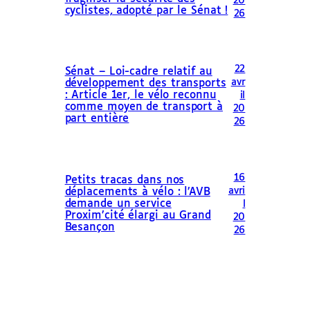
20
cyclistes, adopté par le Sénat !
26
22
Sénat – Loi-cadre relatif au
avr
développement des transports
: Article 1er, le vélo reconnu
il
comme moyen de transport à
20
part entière
26
16
Petits tracas dans nos
avri
déplacements à vélo : l’AVB
demande un service
l
Proxim’cité élargi au Grand
20
Besançon
26