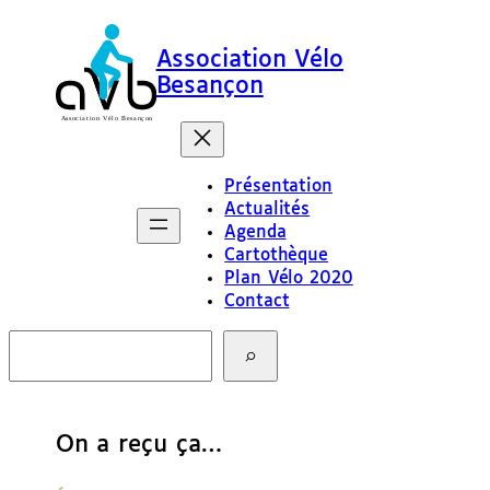
Association Vélo
Besançon
Présentation
Actualités
Agenda
Cartothèque
Plan Vélo 2020
Contact
R
e
c
h
e
On a reçu ça…
r
c
h