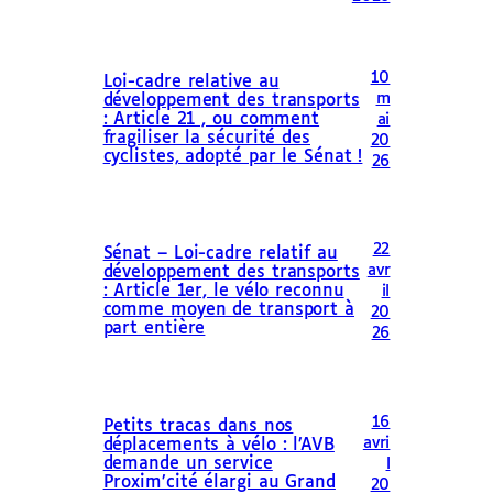
10
Loi-cadre relative au
m
développement des transports
: Article 21 , ou comment
ai
fragiliser la sécurité des
20
cyclistes, adopté par le Sénat !
26
22
Sénat – Loi-cadre relatif au
avr
développement des transports
: Article 1er, le vélo reconnu
il
comme moyen de transport à
20
part entière
26
16
Petits tracas dans nos
avri
déplacements à vélo : l’AVB
demande un service
l
Proxim’cité élargi au Grand
20