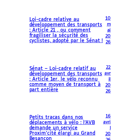
10
Loi-cadre relative au
m
développement des transports
: Article 21 , ou comment
ai
fragiliser la sécurité des
20
cyclistes, adopté par le Sénat !
26
22
Sénat – Loi-cadre relatif au
avr
développement des transports
: Article 1er, le vélo reconnu
il
comme moyen de transport à
20
part entière
26
16
Petits tracas dans nos
avri
déplacements à vélo : l’AVB
demande un service
l
Proxim’cité élargi au Grand
20
Besançon