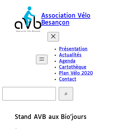
Association Vélo
Besançon
Présentation
Actualités
Agenda
Cartothèque
Plan Vélo 2020
Contact
R
e
c
h
e
Stand AVB aux Bio’jours
r
c
h