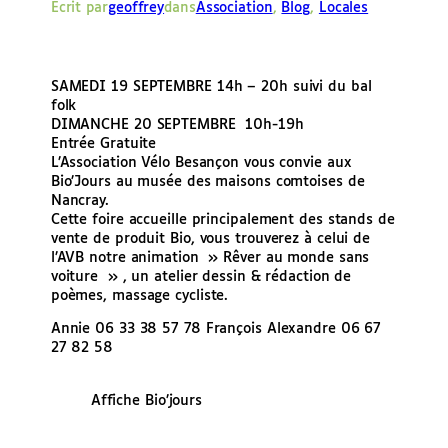
Écrit par
geoffrey
dans
Association
, 
Blog
, 
Locales
e
r
SAMEDI 19 SEPTEMBRE 14h – 20h suivi du bal
folk
DIMANCHE 20 SEPTEMBRE 10h-19h
Entrée Gratuite
L’Association Vélo Besançon vous convie aux
Bio’Jours au musée des maisons comtoises de
Nancray.
Cette foire accueille principalement des stands de
vente de produit Bio, vous trouverez à celui de
l’AVB notre animation » Rêver au monde sans
voiture » , un atelier dessin & rédaction de
poèmes, massage cycliste.
Annie 06 33 38 57 78 François Alexandre 06 67
27 82 58
Affiche Bio’jours