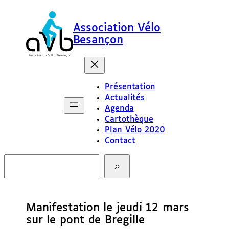
Association Vélo
Besançon
Présentation
Actualités
Agenda
Cartothèque
Plan Vélo 2020
Contact
R
e
c
h
e
Manifestation le jeudi 12 mars
r
c
sur le pont de Bregille
h