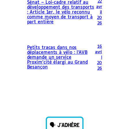
22
Sénat – Loi-cadre relatif au
avr
développement des transports
: Article 1er, le vélo reconnu
il
comme moyen de transport à
20
part entière
26
16
Petits tracas dans nos
avri
déplacements à vélo : l’AVB
demande un service
l
Proxim’cité élargi au Grand
20
Besançon
26