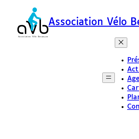
Association Vélo 
Pré
Act
Ag
Car
Pla
Con