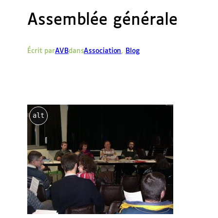
Assemblée générale
Écrit par
AVB
dans
Association
, 
Blog
alt