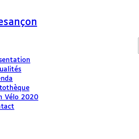
Besançon
sentation
ualités
enda
tothèque
n Vélo 2020
tact