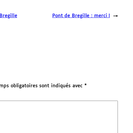
Bregille
Pont de Bregille : merci !
→
mps obligatoires sont indiqués avec
*