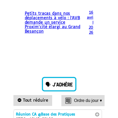
16
Petits tracas dans nos
avri
déplacements à vélo : l’AVB
demande un service
l
Proxim’cité élargi au Grand
20
Besançon
26
Tout réduire
Ordre du jour
▾
Réunion CA
@Base des Pratiques