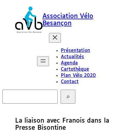
Association Vélo
Besançon
Présentation
Actualités
Agenda
Cartothèque
Plan Vélo 2020
Contact
R
e
c
h
e
La liaison avec Franois dans la
r
c
Presse Bisontine
h