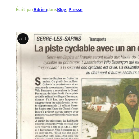
e
Écrit par
Adrien
dans
Blog
, 
Presse
r
alt