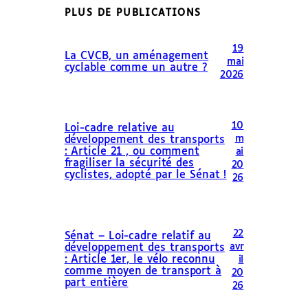
PLUS DE PUBLICATIONS
19
La CVCB, un aménagement
mai
cyclable comme un autre ?
2026
10
Loi-cadre relative au
m
développement des transports
: Article 21 , ou comment
ai
fragiliser la sécurité des
20
cyclistes, adopté par le Sénat !
26
22
Sénat – Loi-cadre relatif au
avr
développement des transports
: Article 1er, le vélo reconnu
il
comme moyen de transport à
20
part entière
26