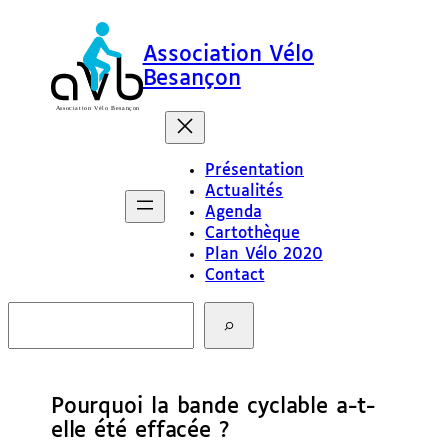
Association Vélo
Besançon
Présentation
Actualités
Agenda
Cartothèque
Plan Vélo 2020
Contact
R
e
c
h
e
Pourquoi la bande cyclable a-t-
r
c
elle été effacée ?
h