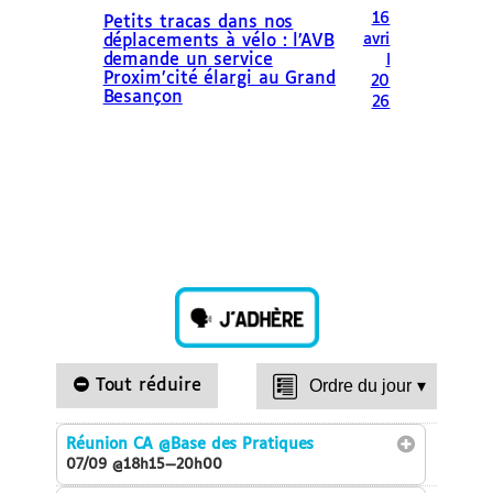
16
Petits tracas dans nos
avri
déplacements à vélo : l’AVB
demande un service
l
Proxim’cité élargi au Grand
20
Besançon
26
Tout réduire
Ordre du jour
▾
Réunion CA
@Base des Pratiques
07/09 @18h15—20h00