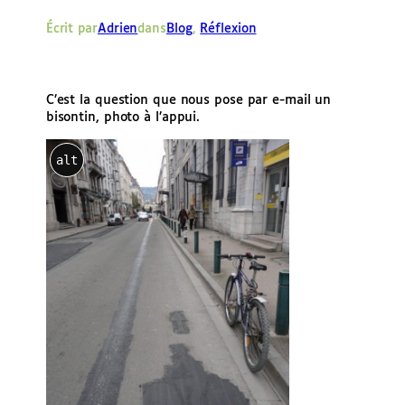
e
Écrit par
Adrien
dans
Blog
, 
Réflexion
r
C’est la question que nous pose par e-mail un
bisontin, photo à l’appui.
alt