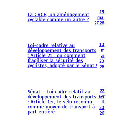
19
La CVCB, un aménagement
mai
cyclable comme un autre ?
2026
10
Loi-cadre relative au
m
développement des transports
: Article 21 , ou comment
ai
fragiliser la sécurité des
20
cyclistes, adopté par le Sénat !
26
22
Sénat – Loi-cadre relatif au
avr
développement des transports
: Article 1er, le vélo reconnu
il
comme moyen de transport à
20
part entière
26