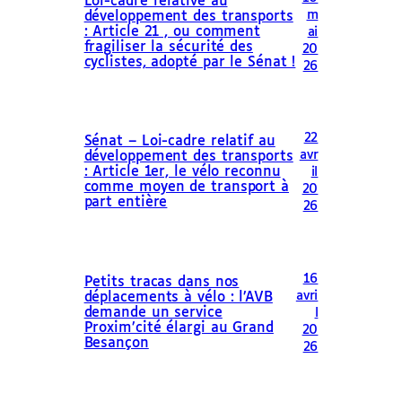
Loi-cadre relative au
m
développement des transports
: Article 21 , ou comment
ai
fragiliser la sécurité des
20
cyclistes, adopté par le Sénat !
26
22
Sénat – Loi-cadre relatif au
avr
développement des transports
: Article 1er, le vélo reconnu
il
comme moyen de transport à
20
part entière
26
16
Petits tracas dans nos
avri
déplacements à vélo : l’AVB
demande un service
l
Proxim’cité élargi au Grand
20
Besançon
26