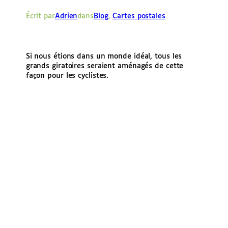
e
Écrit par
Adrien
dans
Blog
, 
Cartes postales
r
Si nous étions dans un monde idéal, tous les
grands giratoires seraient aménagés de cette
façon pour les cyclistes.