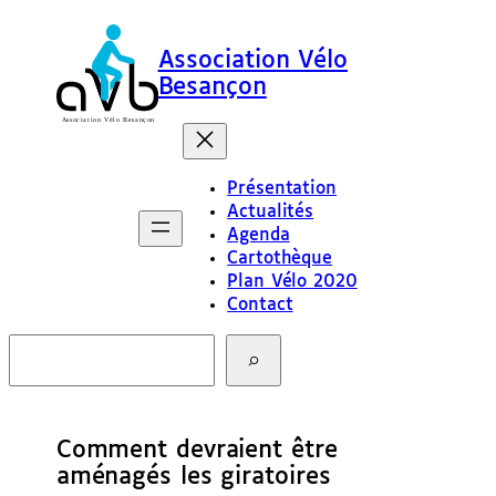
Association Vélo
Besançon
Présentation
Actualités
Agenda
Cartothèque
Plan Vélo 2020
Contact
R
e
c
h
e
Comment devraient être
r
c
aménagés les giratoires
h