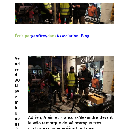
e
r
Écrit par
geoffrey
dans
Association
, 
Blog
Ve
nd
re
di
30
N
ov
e
m
br
e
Adrien, Alain et François-Alexandre devant
no
le vélo remorque de Vélocampus très
us
pratique comme arrière boutique.