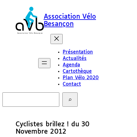
Association Vélo
Besançon
Présentation
Actualités
Agenda
Cartothèque
Plan Vélo 2020
Contact
R
e
c
h
e
Cyclistes brillez ! du 30
r
c
Novembre 2012
h