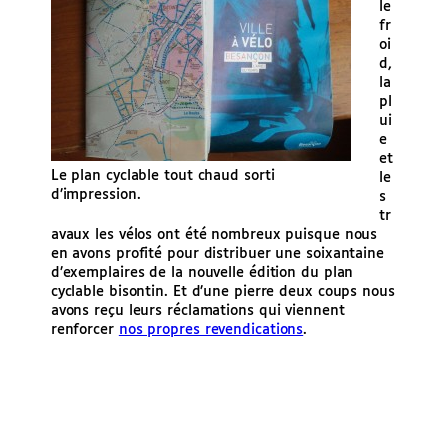
le
fr
oi
d,
la
pl
ui
e
et
Le plan cyclable tout chaud sorti
le
d’impression.
s
tr
avaux les vélos ont été nombreux puisque nous
en avons profité pour distribuer une soixantaine
d’exemplaires de la nouvelle édition du plan
cyclable bisontin. Et d’une pierre deux coups nous
avons reçu leurs réclamations qui viennent
renforcer
nos propres revendications
.