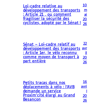
10
Loi-cadre relative au
m
développement des transports
: Article 21 , ou comment
ai
fragiliser la sécurité des
20
cyclistes, adopté par le Sénat !
26
22
Sénat – Loi-cadre relatif au
avr
développement des transports
: Article 1er, le vélo reconnu
il
comme moyen de transport à
20
part entière
26
16
Petits tracas dans nos
avri
déplacements à vélo : l’AVB
demande un service
l
Proxim’cité élargi au Grand
20
Besançon
26