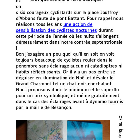
éti
on
s six courageux cyclistards sur la place Jouffroy
d’Abbans faute de pont Battant. Pour rappel nous
réalisons tous les ans
une action de
sensibilisation des cyclistes nocturnes
durant
cette période de l’année où les nuits s’allongent
démesurément dans notre contrée septentrionale
!
Bon j’exagère un peu quoi qu’il en soit on voit
toujours beaucoup de cyclistes rouler dans la
pénombre sans éclairage aucun ni catadioptres ni
habits réfléchissants. Or il y a un pas entre se
déguiser en illumination de Noël et dévaler le
Grand Charmont tel un chat noir nonchalant.
Nous proposons donc le minimum et le superflu
pour un prix symbolique, et même gratuitement
dans le cas des éclairages avant à dynamo fournis
par la mairie de Besançon.
M
al
gr
é