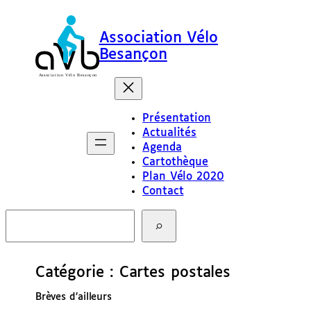
Aller
au
Association Vélo
contenu
Besançon
Présentation
Actualités
Agenda
Cartothèque
Plan Vélo 2020
Contact
R
e
c
h
e
Catégorie :
Cartes postales
r
c
Brèves d’ailleurs
h