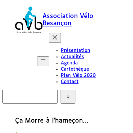
Association Vélo
Besançon
Présentation
Actualités
Agenda
Cartothèque
Plan Vélo 2020
Contact
R
e
c
h
e
Ça Morre à l’hameçon…
r
c
h