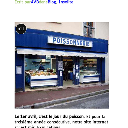
Écrit par
AVB
dans
Blog
, 
Insolite
e
r
alt
Le 1er avril, c’est le jour du poisson
. Et pour la
troisième année consécutive, notre site internet
s’y est mis. Explications.