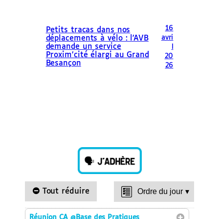
16
Petits tracas dans nos
avri
déplacements à vélo : l’AVB
demande un service
l
Proxim’cité élargi au Grand
20
Besançon
26
Tout réduire
Ordre du jour
▾
Réunion CA
@Base des Pratiques