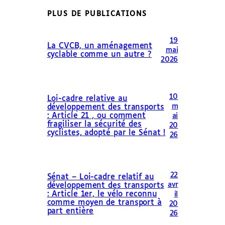
PLUS DE PUBLICATIONS
19
La CVCB, un aménagement
mai
cyclable comme un autre ?
2026
10
Loi-cadre relative au
m
développement des transports
: Article 21 , ou comment
ai
fragiliser la sécurité des
20
cyclistes, adopté par le Sénat !
26
22
Sénat – Loi-cadre relatif au
avr
développement des transports
: Article 1er, le vélo reconnu
il
comme moyen de transport à
20
part entière
26