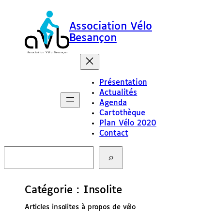
Aller
au
Association Vélo
contenu
Besançon
Présentation
Actualités
Agenda
Cartothèque
Plan Vélo 2020
Contact
R
e
c
h
e
Catégorie :
Insolite
r
c
Articles insolites à propos de vélo
h