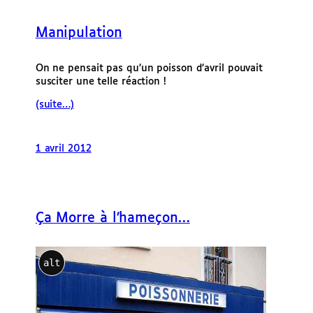
e
r
Manipulation
On ne pensait pas qu’un poisson d’avril pouvait
susciter une telle réaction !
(suite…)
1 avril 2012
Ça Morre à l’hameçon…
alt