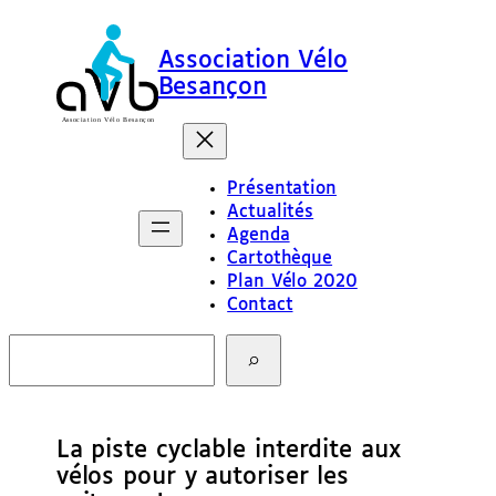
Association Vélo
Besançon
Présentation
Actualités
Agenda
Cartothèque
Plan Vélo 2020
Contact
R
e
c
h
e
La piste cyclable interdite aux
r
c
vélos pour y autoriser les
h