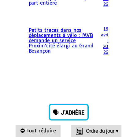
part entière
26
16
Petits tracas dans nos
avri
déplacements à vélo : l’AVB
demande un service
l
Proxim’cité élargi au Grand
20
Besançon
26
Tout réduire
Ordre du jour
▾