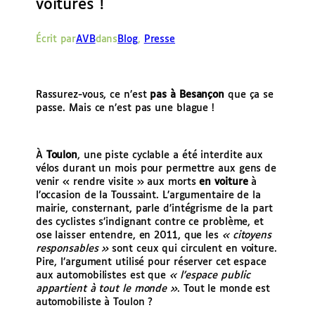
voitures !
e
r
Écrit par
AVB
dans
Blog
, 
Presse
Rassurez-vous, ce n’est
pas à Besançon
que ça se
passe. Mais ce n’est pas une blague !
À
Toulon
, une piste cyclable a été interdite aux
vélos durant un mois pour permettre aux gens de
venir « rendre visite » aux morts
en voiture
à
l’occasion de la Toussaint. L’argumentaire de la
mairie, consternant, parle d’intégrisme de la part
des cyclistes s’indignant contre ce problème, et
ose laisser entendre, en 2011, que les
« citoyens
responsables »
sont ceux qui circulent en voiture.
Pire, l’argument utilisé pour réserver cet espace
aux automobilistes est que
« l’espace public
appartient à tout le monde »
. Tout le monde est
automobiliste à Toulon ?