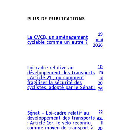
PLUS DE PUBLICATIONS
19
La CVCB, un aménagement
mai
cyclable comme un autre ?
2026
10
Loi-cadre relative au
m
développement des transports
: Article 21 , ou comment
ai
fragiliser la sécurité des
20
cyclistes, adopté par le Sénat !
26
22
Sénat – Loi-cadre relatif au
avr
développement des transports
: Article 1er, le vélo reconnu
il
comme moyen de transport à
20