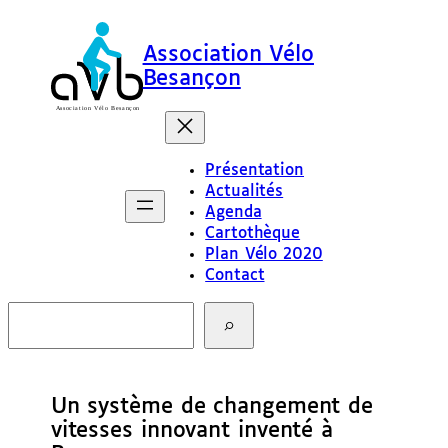
Association Vélo
Besançon
Présentation
Actualités
Agenda
Cartothèque
Plan Vélo 2020
Contact
R
e
c
h
e
Un système de changement de
r
c
vitesses innovant inventé à
h