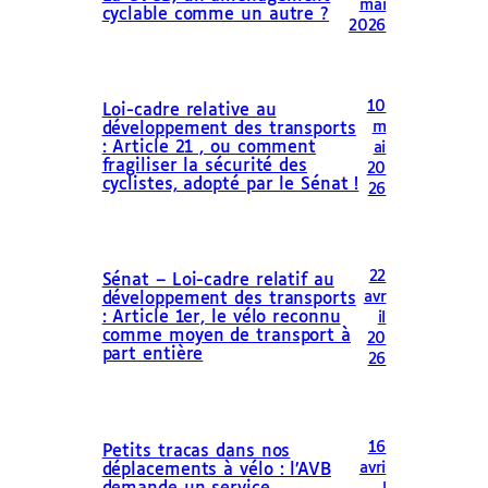
mai
cyclable comme un autre ?
2026
10
Loi-cadre relative au
m
développement des transports
: Article 21 , ou comment
ai
fragiliser la sécurité des
20
cyclistes, adopté par le Sénat !
26
22
Sénat – Loi-cadre relatif au
avr
développement des transports
: Article 1er, le vélo reconnu
il
comme moyen de transport à
20
part entière
26
16
Petits tracas dans nos
avri
déplacements à vélo : l’AVB