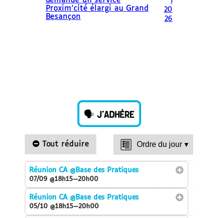
demande un service
l
Proxim’cité élargi au Grand
20
Besançon
26
Tout réduire
Ordre du jour
▾
Réunion CA
@Base des Pratiques
07/09 @18h15—20h00
Réunion CA
@Base des Pratiques
05/10 @18h15—20h00