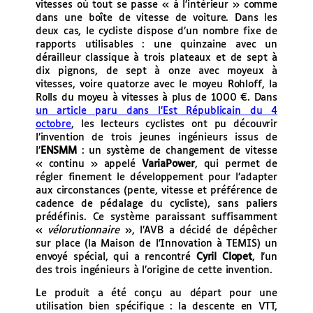
vitesses où tout se passe « à l’intérieur » comme
dans une boîte de vitesse de voiture. Dans les
deux cas, le cycliste dispose d’un nombre fixe de
rapports utilisables : une quinzaine avec un
dérailleur classique à trois plateaux et de sept à
dix pignons, de sept à onze avec moyeux à
vitesses, voire quatorze avec le moyeu Rohloff, la
Rolls du moyeu à vitesses à plus de 1000 €.
Dans
un article paru dans l’Est Républicain du 4
octobre
, les lecteurs cyclistes ont pu découvrir
l’invention de trois jeunes ingénieurs issus de
l’
ENSMM
: un système de changement de vitesse
« continu » appelé
VariaPower
, qui permet de
régler finement le développement pour l’adapter
aux circonstances (pente, vitesse et préférence de
cadence de pédalage du cycliste), sans paliers
prédéfinis. Ce système paraissant suffisamment
«
vélorutionnaire
», l’AVB a décidé de dépêcher
sur place (la Maison de l’Innovation à TEMIS) un
envoyé spécial, qui a rencontré
Cyril Clopet
, l’un
des trois ingénieurs à l’origine de cette invention.
Le produit a été conçu au départ pour une
utilisation bien spécifique : la descente en VTT,