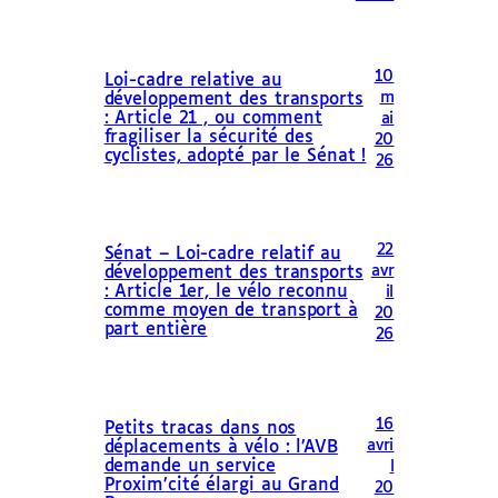
10
Loi-cadre relative au
m
développement des transports
: Article 21 , ou comment
ai
fragiliser la sécurité des
20
cyclistes, adopté par le Sénat !
26
22
Sénat – Loi-cadre relatif au
avr
développement des transports
: Article 1er, le vélo reconnu
il
comme moyen de transport à
20
part entière
26
16
Petits tracas dans nos
avri
déplacements à vélo : l’AVB
demande un service
l
Proxim’cité élargi au Grand
20