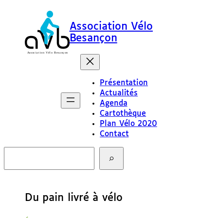
Association Vélo
Besançon
Présentation
Actualités
Agenda
Cartothèque
Plan Vélo 2020
Contact
R
e
c
h
e
Du pain livré à vélo
r
c
h